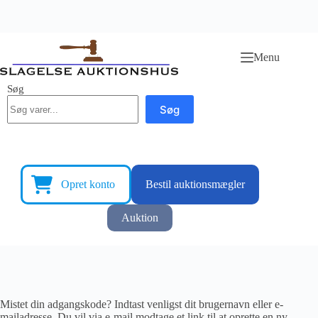
Fortsæt
til
Menu
indhold
Søg
Søg
Opret konto
Bestil auktionsmægler
Auktion
Mistet din adgangskode? Indtast venligst dit brugernavn eller e-
mailadresse. Du vil via e-mail modtage et link til at oprette en ny